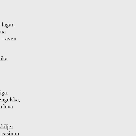
 lagar,
mma
i – även
lika
iga.
engelska,
n leva
skiljer
h casinon