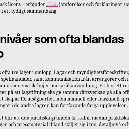
nsk licens – erbjuder
CUSL
jämförelser och förklaringar so
 i ett tydligt sammanhang.
 nivåer som ofta blandas
p
s ofta tre lager i omlopp. Lagar och myndighetsföreskrifter
la spelmanualer, samt kommunikation från arrangörer och
ommissionens riktlinjer om språkanvändning. EU har ett re
er på att lagstiftning ska ge samma rättsverkan på alla offi
et skapar förutsägbarhet, men manuell eller maskinell spr
ingar i de andra lagren kan fortfarande färga upplevelsen.
et blir att den juridiska grunden är stabil, medan praktiska
gar och pressmaterial ibland skiljer sig i ton, detaljnivå oc