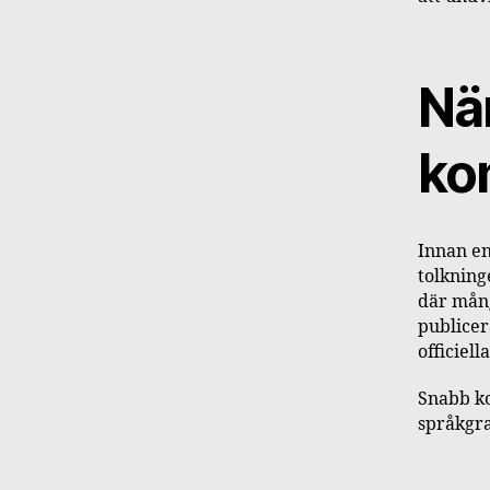
Nä
ko
Innan en
tolkning
där mång
publicera
officiell
Snabb ko
språkgra