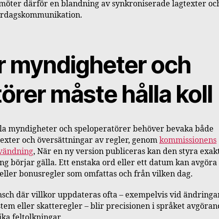
möter därför en blandning av synkroniserade lagtexter o
vardagskommunikation.
r myndigheter och
örer måste hålla koll
la myndigheter och speloperatörer behöver bevaka både
texter och översättningar av regler, genom
kommissionens
vändning
, När en ny version publiceras kan den styra exak
ng börjar gälla. Ett enstaka ord eller ett datum kan avgöra 
 eller bonusregler som omfattas och från vilken dag.
nsch där villkor uppdateras ofta – exempelvis vid ändringar
stem eller skatteregler – blir precisionen i språket avgöran
ika feltolkningar.