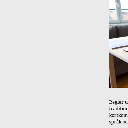
Regler u
traditio
kortkomb
språk oc