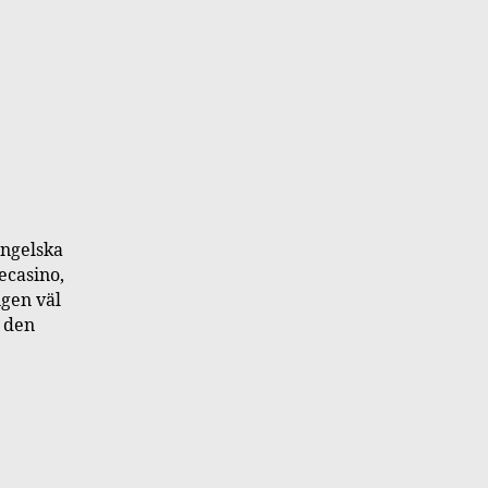
engelska
ecasino,
gen väl
a den