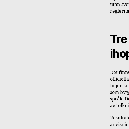
utan sve
reglerna
Tre
iho
Det finn
officiel
följer k
som bygg
språk. D
av tolkn
Resultat
anvisnin