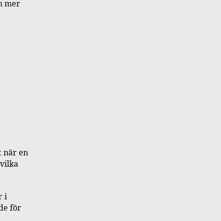
ch mer
t när en
vilka
 i
de för