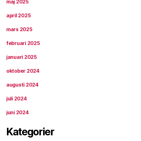
maj 2025
april 2025
mars 2025
februari 2025
januari 2025
oktober 2024
augusti 2024
juli 2024
juni 2024
Kategorier