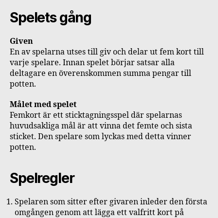
Spelets gång
Given
En av spelarna utses till giv och delar ut fem kort till
varje spelare. Innan spelet börjar satsar alla
deltagare en överenskommen summa pengar till
potten.
Målet med spelet
Femkort är ett sticktagningsspel där spelarnas
huvudsakliga mål är att vinna det femte och sista
sticket. Den spelare som lyckas med detta vinner
potten.
Spelregler
Spelaren som sitter efter givaren inleder den första
omgången genom att lägga ett valfritt kort på