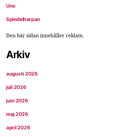
Uno
Spindelharpan
Den här sidan innehåller reklam.
Arkiv
augusti 2026
juli 2026
juni 2026
maj 2026
april 2026