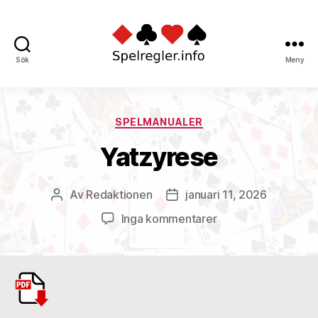
Sök
Meny
Spelregler
Kategorier
SPELMANUALER
Yatzyrese
Av
Redaktionen
januari 11, 2026
Inläggsförfattare
Inläggsdatum
till
Inga kommentarer
Yatzyrese