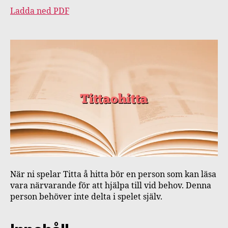
Ladda ned PDF
När ni spelar Titta å hitta bör en person som kan läsa
vara närvarande för att hjälpa till vid behov. Denna
person behöver inte delta i spelet själv.