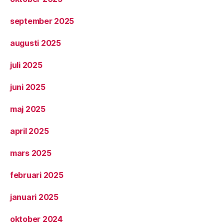
september 2025
augusti 2025
juli 2025
juni 2025
maj 2025
april 2025
mars 2025
februari 2025
januari 2025
oktober 2024