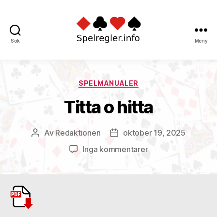
Sök
Meny
Spelregler
Kategorier
SPELMANUALER
Titta o hitta
Av
Redaktionen
oktober 19, 2025
Inläggsförfattare
Inläggsdatum
till
Inga kommentarer
Titta
o
hitta