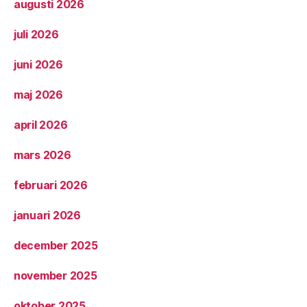
augusti 2026
juli 2026
juni 2026
maj 2026
april 2026
mars 2026
februari 2026
januari 2026
december 2025
november 2025
oktober 2025