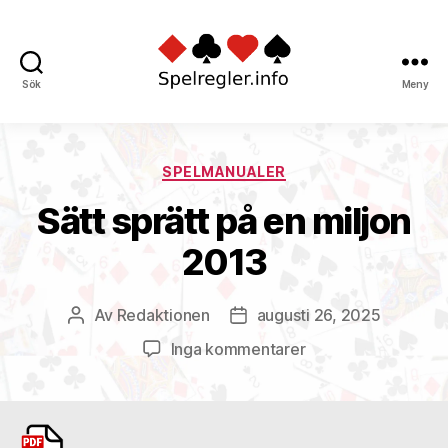
Sök
Meny
Spelregler
Kategorier
SPELMANUALER
Sätt sprätt på en miljon
2013
Av
Redaktionen
augusti 26, 2025
Inläggsförfattare
Inläggsdatum
till
Inga kommentarer
Sätt
sprätt
på
en