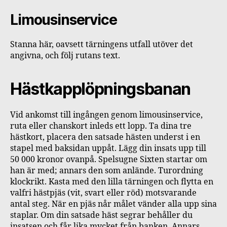
Limousinservice
Stanna här, oavsett tärningens utfall utöver det
angivna, och följ rutans text.
Hästkapplöpningsbanan
Vid ankomst till ingången genom limousinservice,
ruta eller chanskort inleds ett lopp. Ta dina tre
hästkort, placera den satsade hästen underst i en
stapel med baksidan uppåt. Lägg din insats upp till
50 000 kronor ovanpå. Spelsugne Sixten startar om
han är med; annars den som anlände. Turordning
klockrikt. Kasta med den lilla tärningen och flytta en
valfri hästpjäs (vit, svart eller röd) motsvarande
antal steg. När en pjäs når målet vänder alla upp sina
staplar. Om din satsade häst segrar behåller du
insatsen och får lika mycket från banken. Annars