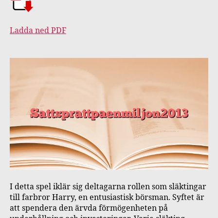
miljon
2013
Ladda ned PDF
I detta spel iklär sig deltagarna rollen som släktingar
till farbror Harry, en entusiastisk börsman. Syftet är
att spendera den ärvda förmögenheten på