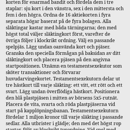
korten för enarmad bandit och fördela dem i tre
staplar: sju kort i den vänstra, sex i den mittersta och
fem i den högra. Ordna de 16 aktiekorten i fyra
separata högar baserat på de fyra bolagen. Alla
släktingar kastar med båda tärningarna; den med
högst total väljer släktingkort först, varefter de
övriga följer i klockrikt ordning. Välj en passande
spelpjäs. Lägg undan oanvända kort och pjäser.
Granska den speciella förmågan på baksidan av ditt
släktingkort och placera pjäsen på den angivna
startpositionen. Utnämn en testamentsexekutor som
sköter transaktioner och förvarar
huvudarvingekortet. Testamentsexekutorn delar ut
tre hästkort till varje släkting: ett vitt, ett rött och ett
svart. Lägg undan överflödiga hästkort. Positionera
den blå plastpjäsen i mitten av börsens 5x5-rutnät.
Placera de vita, svarta och röda plastpjäserna vid
start på kapplöpningsbanan. Testamentsexekutorn
fördelar 1 miljon kronor till varje släkting i passande
sedlar. Alla utbrister i glädje; den med det högst rop
startar, följt av klockrikt turordning. Vid spel med