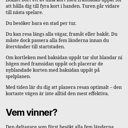
istället bort ett av dina kort med framsidan uppåt för
att hålla dig till fyra kort i handen. Turen går vidare
till nästa spelare.
Du besöker bara en stad per tur.
Du kan resa längs alla vägar, framåt eller bakåt. Du
måste dock passera alla fem länderna innan du
återvänder till startstaden.
Om kortleken med baksidan uppåt tar slut blandar ni
högen med framsidan uppåt och placerar de
nyblandade korten med baksidan uppåt på
spelplanen.
Med tiden lär du dig att planera resan optimalt – den
kortaste vägen är inte alltid den mest effektiva.
Vem vinner?
Den deltagare som först besökt alla fem länderna