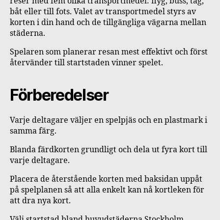
reser med fem olika transportmedel: flyg, buss, tåg,
båt eller till fots. Valet av transportmedel styrs av
korten i din hand och de tillgängliga vägarna mellan
städerna.
Spelaren som planerar resan mest effektivt och först
återvänder till startstaden vinner spelet.
Förberedelser
Varje deltagare väljer en spelpjäs och en plastmark i
samma färg.
Blanda färdkorten grundligt och dela ut fyra kort till
varje deltagare.
Placera de återstående korten med baksidan uppåt
på spelplanen så att alla enkelt kan nå kortleken för
att dra nya kort.
Välj startstad bland huvudstäderna Stockholm,