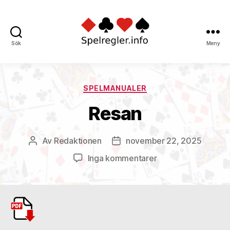
Sök
Meny
Spelregler
Kategorier
SPELMANUALER
Resan
Av
Redaktionen
november 22, 2025
Inläggsförfattare
Inläggsdatum
till
Inga kommentarer
Resan