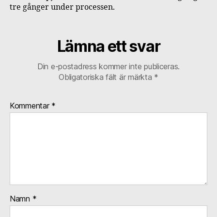
tre gånger under processen.
Lämna ett svar
Din e-postadress kommer inte publiceras.
Obligatoriska fält är märkta
*
Kommentar
*
Namn
*