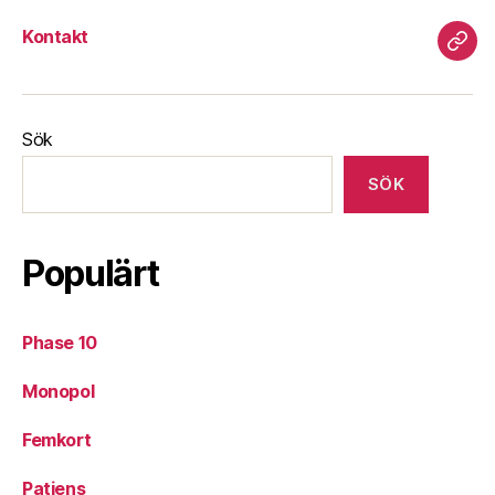
Kontakt
Kont
Sök
SÖK
Populärt
Phase 10
Monopol
Femkort
Patiens