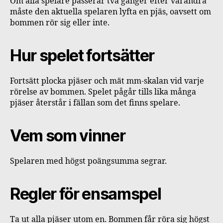
Om alla spelare passerar två gånger efter varandra
måste den aktuella spelaren lyfta en pjäs, oavsett om
bommen rör sig eller inte.
Hur spelet fortsätter
Fortsätt plocka pjäser och mät mm-skalan vid varje
rörelse av bommen. Spelet pågår tills lika många
pjäser återstår i fällan som det finns spelare.
Vem som vinner
Spelaren med högst poängsumma segrar.
Regler för ensamspel
Ta ut alla pjäser utom en. Bommen får röra sig högst