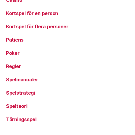
Kortspel för en person
Kortspel för flera personer
Patiens
Poker
Regler
Spelmanualer
Spelstrategi
Spelteori
Tärningsspel