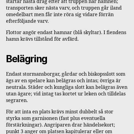
startar nästa drag efter att truppen når hamnen;
transporten sker nästa varv, och truppen går iland
omedelbart men får inte röra sig vidare förrän
efterföljande varv.
Flottor angör endast hamnar (blå skyltar). I fiendens
hamn krävs tillstånd för avfärd.
Belägring
Endast stormansborgar, gårdar och biskopsslott som
ägs av en spelare kan belägras och intas; övriga är
neutrala. Städer och kungliga slott kan belägras även
utan ägare; vid intag tas kortet ur leken och tilldelas
segraren.
För att inta en plats krävs minst dubbelt så stor
styrka som garnisonen (fast plus eventuella
förstärkningar). Angriparen drar händelsekort;
punkt 3 anger om platsen kapitulerar eller om