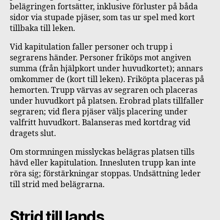
belägringen fortsätter, inklusive förluster på båda
sidor via stupade pjäser, som tas ur spel med kort
tillbaka till leken.
Vid kapitulation faller personer och trupp i
segrarens händer. Personer friköps mot angiven
summa (från hjälpkort under huvudkortet); annars
omkommer de (kort till leken). Friköpta placeras på
hemorten. Trupp värvas av segraren och placeras
under huvudkort på platsen. Erobrad plats tillfaller
segraren; vid flera pjäser väljs placering under
valfritt huvudkort. Balanseras med kortdrag vid
dragets slut.
Om stormningen misslyckas belägras platsen tills
hävd eller kapitulation. Innesluten trupp kan inte
röra sig; förstärkningar stoppas. Undsättning leder
till strid med belägrarna.
Strid till lands