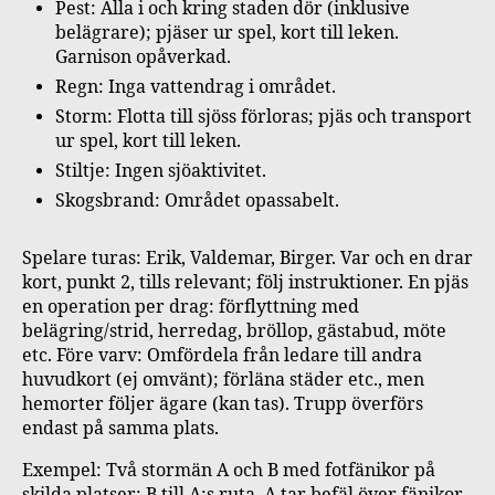
Pest: Alla i och kring staden dör (inklusive
belägrare); pjäser ur spel, kort till leken.
Garnison opåverkad.
Regn: Inga vattendrag i området.
Storm: Flotta till sjöss förloras; pjäs och transport
ur spel, kort till leken.
Stiltje: Ingen sjöaktivitet.
Skogsbrand: Området opassabelt.
Spelare turas: Erik, Valdemar, Birger. Var och en drar
kort, punkt 2, tills relevant; följ instruktioner. En pjäs
en operation per drag: förflyttning med
belägring/strid, herredag, bröllop, gästabud, möte
etc. Före varv: Omfördela från ledare till andra
huvudkort (ej omvänt); förläna städer etc., men
hemorter följer ägare (kan tas). Trupp överförs
endast på samma plats.
Exempel: Två stormän A och B med fotfänikor på