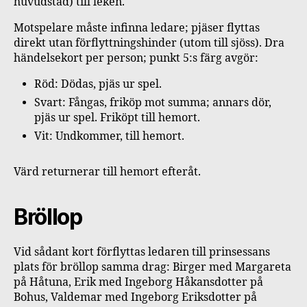
huvudstad) till leken.
Motspelare måste infinna ledare; pjäser flyttas
direkt utan förflyttningshinder (utom till sjöss). Dra
händelsekort per person; punkt 5:s färg avgör:
Röd: Dödas, pjäs ur spel.
Svart: Fångas, friköp mot summa; annars dör,
pjäs ur spel. Friköpt till hemort.
Vit: Undkommer, till hemort.
Värd returnerar till hemort efteråt.
Bröllop
Vid sådant kort förflyttas ledaren till prinsessans
plats för bröllop samma drag: Birger med Margareta
på Håtuna, Erik med Ingeborg Håkansdotter på
Bohus, Valdemar med Ingeborg Eriksdotter på