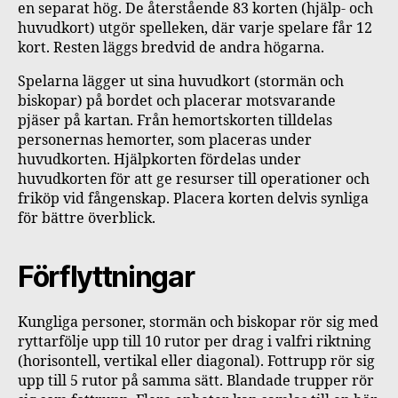
en separat hög. De återstående 83 korten (hjälp- och
huvudkort) utgör spelleken, där varje spelare får 12
kort. Resten läggs bredvid de andra högarna.
Spelarna lägger ut sina huvudkort (stormän och
biskopar) på bordet och placerar motsvarande
pjäser på kartan. Från hemortskorten tilldelas
personernas hemorter, som placeras under
huvudkorten. Hjälpkorten fördelas under
huvudkorten för att ge resurser till operationer och
friköp vid fångenskap. Placera korten delvis synliga
för bättre överblick.
Förflyttningar
Kungliga personer, stormän och biskopar rör sig med
ryttarfölje upp till 10 rutor per drag i valfri riktning
(horisontell, vertikal eller diagonal). Fottrupp rör sig
upp till 5 rutor på samma sätt. Blandade trupper rör