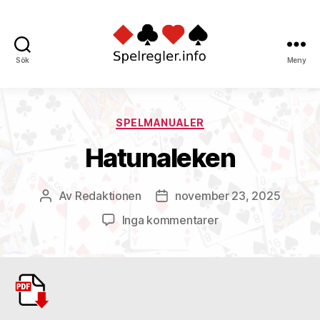
Sök
Meny
Spelregler
Kategorier
SPELMANUALER
Hatunaleken
Av
Redaktionen
november 23, 2025
Inläggsförfattare
Inläggsdatum
till
Inga kommentarer
Hatunaleken