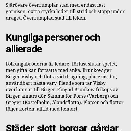
Sjärövare överrumplar stad med endast fast
garnison; extra styrka leder till strid och stopp under
draget. Överrumplad stad till leken.
Kungliga personer och
allierade
Folkungabröderna är ledare; förlust slutar spelet,
men gifta kan fortsätta med änka. Brunkow ger
Birger Visby och flotta vid dragning; placeras där,
användbart nästa varv. Fiende som tar Visby
överlämnar till Birger. Fångad Brunkow friköps av
Birger annars dör. Samma för Porse (Varberg) och
Greger (Kastelholm, Ålandsflotta). Platser och flottor
följer korten; alltid med hemort.
Städer, slott, borgar, gårdar,