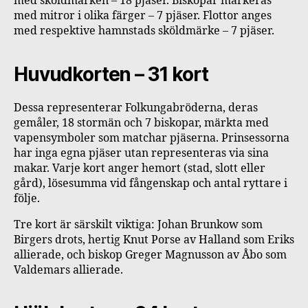
med sköldmärken – 18 pjäser. Biskopar markeras
med mitror i olika färger – 7 pjäser. Flottor anges
med respektive hamnstads sköldmärke – 7 pjäser.
Huvudkorten – 31 kort
Dessa representerar Folkungabröderna, deras
gemåler, 18 stormän och 7 biskopar, märkta med
vapensymboler som matchar pjäserna. Prinsessorna
har inga egna pjäser utan representeras via sina
makar. Varje kort anger hemort (stad, slott eller
gård), lösesumma vid fångenskap och antal ryttare i
följe.
Tre kort är särskilt viktiga: Johan Brunkow som
Birgers drots, hertig Knut Porse av Halland som Eriks
allierade, och biskop Greger Magnusson av Åbo som
Valdemars allierade.