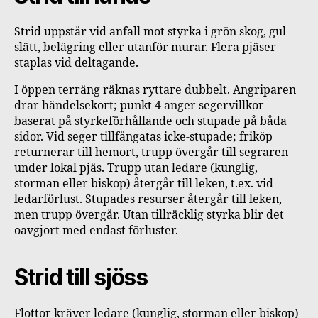
Strid uppstår vid anfall mot styrka i grön skog, gul
slätt, belägring eller utanför murar. Flera pjäser
staplas vid deltagande.
I öppen terräng räknas ryttare dubbelt. Angriparen
drar händelsekort; punkt 4 anger segervillkor
baserat på styrkeförhållande och stupade på båda
sidor. Vid seger tillfångatas icke-stupade; friköp
returnerar till hemort, trupp övergår till segraren
under lokal pjäs. Trupp utan ledare (kunglig,
storman eller biskop) återgår till leken, t.ex. vid
ledarförlust. Stupades resurser återgår till leken,
men trupp övergår. Utan tillräcklig styrka blir det
oavgjort med endast förluster.
Strid till sjöss
Flottor kräver ledare (kunglig, storman eller biskop)