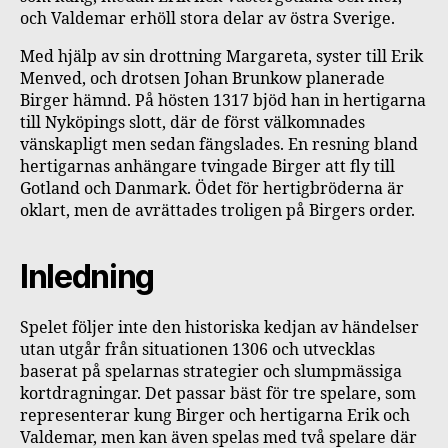
och Valdemar erhöll stora delar av östra Sverige.
Med hjälp av sin drottning Margareta, syster till Erik
Menved, och drotsen Johan Brunkow planerade
Birger hämnd. På hösten 1317 bjöd han in hertigarna
till Nyköpings slott, där de först välkomnades
vänskapligt men sedan fängslades. En resning bland
hertigarnas anhängare tvingade Birger att fly till
Gotland och Danmark. Ödet för hertigbröderna är
oklart, men de avrättades troligen på Birgers order.
Inledning
Spelet följer inte den historiska kedjan av händelser
utan utgår från situationen 1306 och utvecklas
baserat på spelarnas strategier och slumpmässiga
kortdragningar. Det passar bäst för tre spelare, som
representerar kung Birger och hertigarna Erik och
Valdemar, men kan även spelas med två spelare där