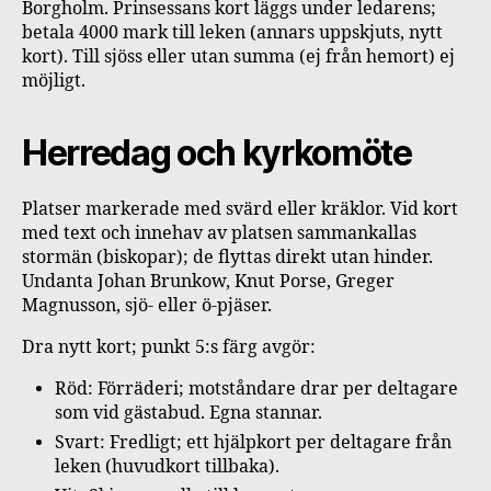
Borgholm. Prinsessans kort läggs under ledarens;
betala 4000 mark till leken (annars uppskjuts, nytt
kort). Till sjöss eller utan summa (ej från hemort) ej
möjligt.
Herredag och kyrkomöte
Platser markerade med svärd eller kräklor. Vid kort
med text och innehav av platsen sammankallas
stormän (biskopar); de flyttas direkt utan hinder.
Undanta Johan Brunkow, Knut Porse, Greger
Magnusson, sjö- eller ö-pjäser.
Dra nytt kort; punkt 5:s färg avgör:
Röd: Förräderi; motståndare drar per deltagare
som vid gästabud. Egna stannar.
Svart: Fredligt; ett hjälpkort per deltagare från
leken (huvudkort tillbaka).