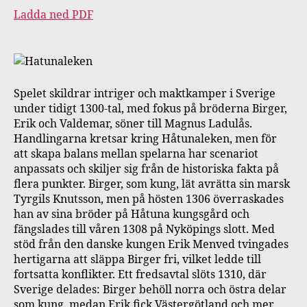
Ladda ned PDF
Spelet skildrar intriger och maktkamper i Sverige
under tidigt 1300-tal, med fokus på bröderna Birger,
Erik och Valdemar, söner till Magnus Ladulås.
Handlingarna kretsar kring Håtunaleken, men för
att skapa balans mellan spelarna har scenariot
anpassats och skiljer sig från de historiska fakta på
flera punkter. Birger, som kung, lät avrätta sin marsk
Tyrgils Knutsson, men på hösten 1306 överraskades
han av sina bröder på Håtuna kungsgård och
fängslades till våren 1308 på Nyköpings slott. Med
stöd från den danske kungen Erik Menved tvingades
hertigarna att släppa Birger fri, vilket ledde till
fortsatta konflikter. Ett fredsavtal slöts 1310, där
Sverige delades: Birger behöll norra och östra delar
som kung, medan Erik fick Västergötland och mer,