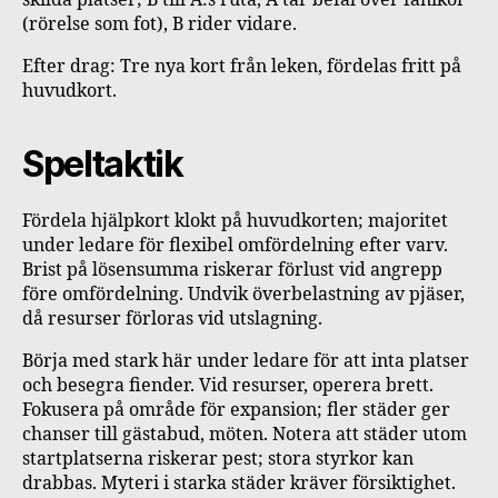
skilda platser; B till A:s ruta, A tar befäl över fänikor
(rörelse som fot), B rider vidare.
Efter drag: Tre nya kort från leken, fördelas fritt på
huvudkort.
Speltaktik
Fördela hjälpkort klokt på huvudkorten; majoritet
under ledare för flexibel omfördelning efter varv.
Brist på lösensumma riskerar förlust vid angrepp
före omfördelning. Undvik överbelastning av pjäser,
då resurser förloras vid utslagning.
Börja med stark här under ledare för att inta platser
och besegra fiender. Vid resurser, operera brett.
Fokusera på område för expansion; fler städer ger
chanser till gästabud, möten. Notera att städer utom
startplatserna riskerar pest; stora styrkor kan
drabbas. Myteri i starka städer kräver försiktighet.