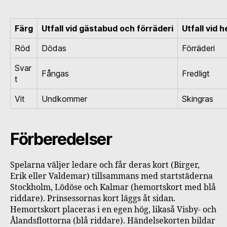
Färg
Utfall vid gästabud och förräderi
Utfall vid 
Röd
Dödas
Förräderi
Svar
Fångas
Fredligt
t
Vit
Undkommer
Skingras
Förberedelser
Spelarna väljer ledare och får deras kort (Birger,
Erik eller Valdemar) tillsammans med startstäderna
Stockholm, Lödöse och Kalmar (hemortskort med blå
riddare). Prinsessornas kort läggs åt sidan.
Hemortskort placeras i en egen hög, likaså Visby- och
Ålandsflottorna (blå riddare). Händelsekorten bildar