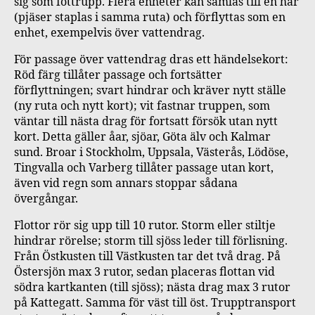
sig som fottrupp. Flera enheter kan samlas till en här
(pjäser staplas i samma ruta) och förflyttas som en
enhet, exempelvis över vattendrag.
För passage över vattendrag dras ett händelsekort:
Röd färg tillåter passage och fortsätter
förflyttningen; svart hindrar och kräver nytt ställe
(ny ruta och nytt kort); vit fastnar truppen, som
väntar till nästa drag för fortsatt försök utan nytt
kort. Detta gäller åar, sjöar, Göta älv och Kalmar
sund. Broar i Stockholm, Uppsala, Västerås, Lödöse,
Tingvalla och Varberg tillåter passage utan kort,
även vid regn som annars stoppar sådana
övergångar.
Flottor rör sig upp till 10 rutor. Storm eller stiltje
hindrar rörelse; storm till sjöss leder till förlisning.
Från Östkusten till Västkusten tar det två drag. På
Östersjön max 3 rutor, sedan placeras flottan vid
södra kartkanten (till sjöss); nästa drag max 3 rutor
på Kattegatt. Samma för väst till öst. Trupptransport