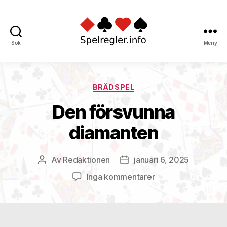
Sök
Meny
Spelregler
Kategorier
BRÄDSPEL
Den försvunna
diamanten
Av
Redaktionen
januari 6, 2025
Inläggsförfattare
Inläggsdatum
till
Inga kommentarer
Den
försvunna
diamanten