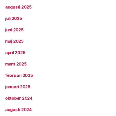
augusti 2025
juli 2025
juni 2025
maj 2025
april 2025
mars 2025
februari 2025
januari 2025
oktober 2024
augusti 2024