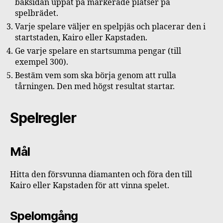
baksidan uppåt på markerade platser på
spelbrädet.
Varje spelare väljer en spelpjäs och placerar den i
startstaden, Kairo eller Kapstaden.
Ge varje spelare en startsumma pengar (till
exempel 300).
Bestäm vem som ska börja genom att rulla
tårningen. Den med högst resultat startar.
Spelregler
Mål
Hitta den försvunna diamanten och föra den till
Kairo eller Kapstaden för att vinna spelet.
Spelomgång