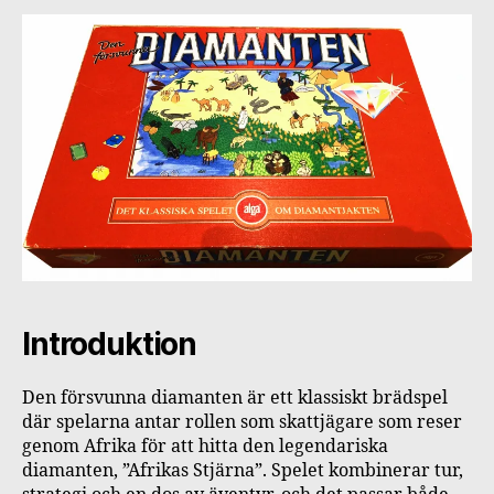
Introduktion
Den försvunna diamanten är ett klassiskt brädspel
där spelarna antar rollen som skattjägare som reser
genom Afrika för att hitta den legendariska
diamanten, ”Afrikas Stjärna”. Spelet kombinerar tur,